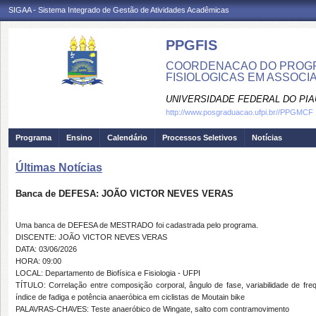
SIGAA - Sistema Integrado de Gestão de Atividades Acadêmicas
PPGFIS
COORDENACAO DO PROGR
FISIOLOGICAS EM ASSOCIA
UNIVERSIDADE FEDERAL DO PIA
http://www.posgraduacao.ufpi.br//PPGMCF
Programa
Ensino
Calendário
Processos Seletivos
Notícias
Últimas Notícias
Banca de DEFESA: JOÃO VICTOR NEVES VERAS
Uma banca de DEFESA de MESTRADO foi cadastrada pelo programa.
DISCENTE: JOÃO VICTOR NEVES VERAS
DATA: 03/06/2026
HORA: 09:00
LOCAL: Departamento de Biofísica e Fisiologia - UFPI
TÍTULO: Correlação entre composição corporal, ângulo de fase, variabilidade de fre
índice de fadiga e potência anaeróbica em ciclistas de Moutain bike
PALAVRAS-CHAVES: Teste anaeróbico de Wingate, salto com contramovimento