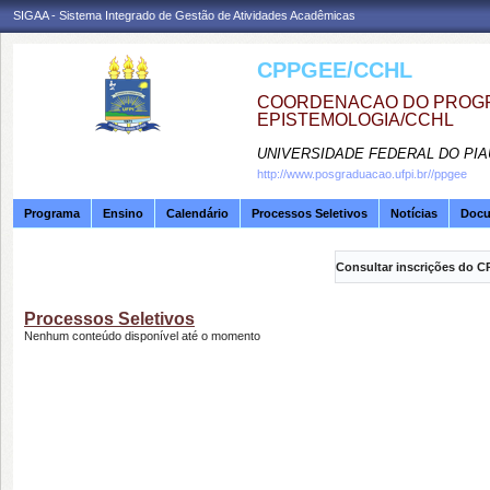
SIGAA - Sistema Integrado de Gestão de Atividades Acadêmicas
CPPGEE/CCHL
COORDENACAO DO PROGR
EPISTEMOLOGIA/CCHL
UNIVERSIDADE FEDERAL DO PIA
http://www.posgraduacao.ufpi.br//ppgee
Programa
Ensino
Calendário
Processos Seletivos
Notícias
Doc
Consultar inscrições do C
Processos Seletivos
Nenhum conteúdo disponível até o momento