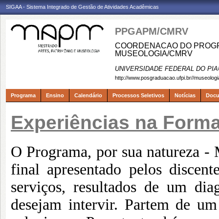
SIGAA - Sistema Integrado de Gestão de Atividades Acadêmicas
PPGAPM/CMRV
COORDENACAO DO PROGRA
MUSEOLOGIA/CMRV
UNIVERSIDADE FEDERAL DO PIA
http://www.posgraduacao.ufpi.br//museologi
Programa
Ensino
Calendário
Processos Seletivos
Notícias
Doc
Experiências na Form
O Programa, por sua natureza - M
final apresentado pelos discent
serviços, resultados de um dia
desejam intervir. Partem de um