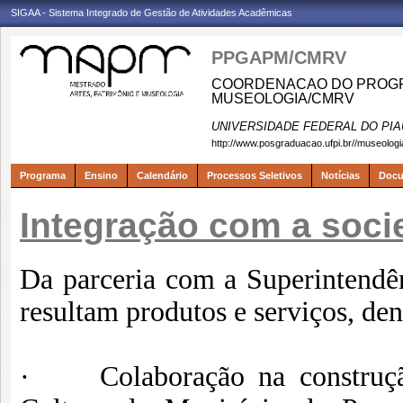
SIGAA - Sistema Integrado de Gestão de Atividades Acadêmicas
PPGAPM/CMRV
COORDENACAO DO PROGRA
MUSEOLOGIA/CMRV
UNIVERSIDADE FEDERAL DO PIA
http://www.posgraduacao.ufpi.br//museologi
Programa
Ensino
Calendário
Processos Seletivos
Notícias
Doc
Integração com a soci
Da parceria com a Superintendê
resultam produtos e serviços, den
· Colaboração na construção