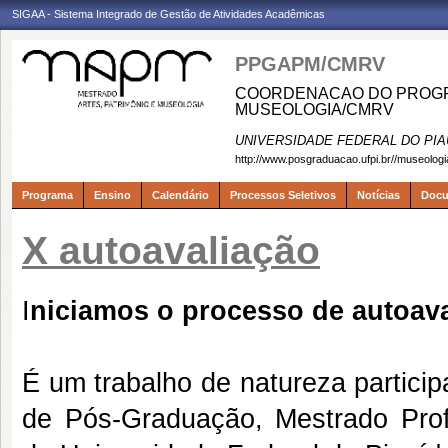
SIGAA - Sistema Integrado de Gestão de Atividades Acadêmicas
PPGAPM/CMRV
COORDENACAO DO PROGRA
MUSEOLOGIA/CMRV
UNIVERSIDADE FEDERAL DO PIA
http://www.posgraduacao.ufpi.br//museologi
Programa
Ensino
Calendário
Processos Seletivos
Notícias
Doc
X autoavaliação
I
niciamos o processo de autoava
É um trabalho de natureza partici
de Pós-Graduação, Mestrado Profi