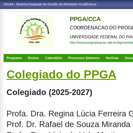
SIGAA - Sistema Integrado de Gestão de Atividades Acadêmicas
PPGA/CCA
COORDENACAO DO PROGR
UNIVERSIDADE FEDERAL DO PIA
http://www.posgraduacao.ufpi.br//agronomia
Programa
Ensino
Calendário
Processos Seletivos
Notícias
Doc
Colegiado do PPGA
Colegiado (2025-2027)
Profa. Dra. Regina Lúcia Ferreira
Prof. Dr. Rafael de Souza Miranda -