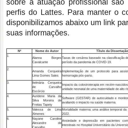
sobre a atuação profissional são 
perfis do Lattes. Para manter o co
disponibilizamos abaixo um link pa
suas informações.
Nº
Nome do Autor
Título da Dissertaçã
1.
Alanna Borges
Taxas de cesárea baseado na classificação 
Cavalcante
período da pandemia de COVID-19.
2.
Amanda Cerqueira
Implementação de um protocolo para assis
Lima Gomes Sales
hemorragia pós-parto.
3.
Itelmária Cerqueira
Impacto da colostroterapia em recém-nascidos
de Carvalho
unidade neonatal de uma maternidade de alto ri
Escórcio
4.
Auridene Maria da
Software (GESTAR) de autocuidado e monitor
Silva Moreira de
avaliando o impacto na saúde materna.
Freitas Tapety
5.
Valessa de Lima
Mortalidade materna: uma análise temporal da s
Ximenes
2022.
6.
Nayane Caroline
Ansiedade e depressão em pacientes com 
Alexandre de
intestinais no Hospital Universitário da Univers
Carvalho