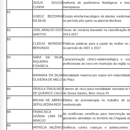
JESUS SOUZA
melhoria de parâmetros fisiológicos e func
CUNHA
menopausa
81.
GISELE BEZERRA
Estudo etnofarmacológico de plantas medicinais
DA SILVA
no período pós-parto na planície litorânea
82.
JOEL ARAUJO DOS
Taxas de cesárea baseado na classificação 
SANTOS
2014-2017
83.
CLEDJA MORENO
Políticas públicas para a saúde da mulher no
BENVINDO
no período de 2007 e 2017
84.
SARA DA SILVA
Caracterização clínico-epidemiológica e so
SIQUEIRA
profissionais do sexo em município da região su
FONSECA
85.
NAYANNA DA SILVA
Mortalidade materna por sepse em maternidade
OLIVEIRA DE MELO
do Piauí
86.
ÚRSULA PIAUILINO
Fatores de risco para mortalidade neonatal no 
DE QUEIROZ CAUZ
de Sousa Santos, Bom Jesus-PI
87.
BRUNA DE ABREU
Efeitos da aromaterapia no trabalho de pa
SEPULVEDRA REIS
randomizado
88.
FRANCISCA
As evidências científicas para intervenção da
GEÂNIA LIMA DE
gestantes atendidas no território da Chapada 
ARAÚJO
89.
PATRÍCIA VALÉRIO
Violência contra crianças e adolescentes: