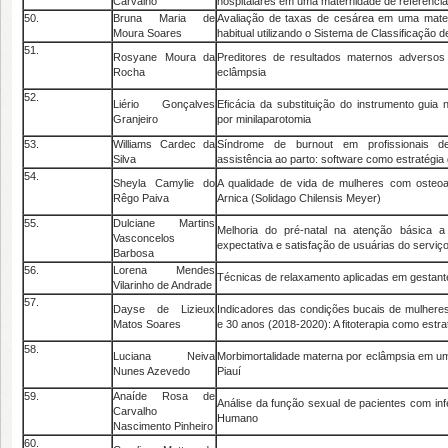
Carvalho
hospitalares em uma maternidade de referência
50.
Bruna Maria de
Avaliação de taxas de cesárea em uma mater
Moura Soares
habitual utilizando o Sistema de Classificação 
51.
Rosyane Moura da
Preditores de resultados maternos adverso
Rocha
eclâmpsia
52.
Liério Gonçalves
Eficácia da substituição do instrumento guia
Granjeiro
por minilaparotomia
53.
Williams Cardec da
Síndrome de burnout em profissionais 
Silva
assistência ao parto: software como estratégia 
54.
Sheyla Camylie do
A qualidade de vida de mulheres com osteoa
Rêgo Paiva
Arnica (Solidago Chilensis Meyer)
55.
Dulciane Martins
Melhoria do pré-natal na atenção básica a 
Vasconcelos
expectativa e satisfação de usuárias do serviç
Barbosa
56.
Lorena Mendes
Técnicas de relaxamento aplicadas em gestante
Vilarinho de Andrade
57.
Dayse de Lizieux
Indicadores das condições bucais de mulhere
Matos Soares
e 30 anos (2018-2020): A fitoterapia como estr
58.
Luciana Neiva
Morbimortalidade materna por eclâmpsia em um
Nunes Azevedo
Piauí
59.
Anaíde Rosa de
Análise da função sexual de pacientes com in
Carvalho
Humano
Nascimento Pinheiro
60.