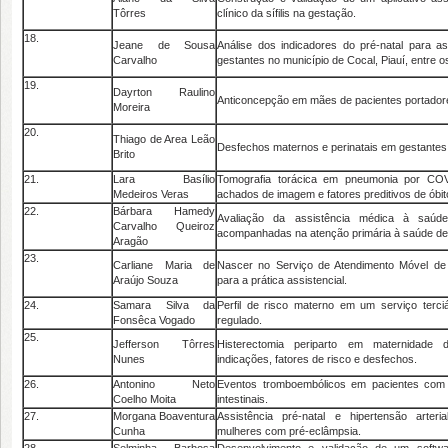
Tôrres
clínico da sífilis na gestação.
18.
Jeane de Sousa
Análise dos indicadores do pré-natal para a
Carvalho
gestantes no município de Cocal, Piauí, entre 
19.
Dayrton Raulino
Anticoncepção em mães de pacientes portadore
Moreira
20.
Thiago de Area Leão
Desfechos maternos e perinatais em gestante
Brito
21.
Lara Basílio
Tomografia torácica em pneumonia por COV
Medeiros Veras
achados de imagem e fatores preditivos de óbit
22.
Bárbara Hamedy
Avaliação da assistência médica à saúd
Carvalho Queiroz
acompanhadas na atenção primária à saúde de 
Aragão
23.
Carliane Maria de
Nascer no Serviço de Atendimento Móvel de 
Araújo Souza
para a prática assistencial.
24.
Samara Silva da
Perfil de risco materno em um serviço terci
Fonsêca Vogado
regulado.
25.
Jefferson Tôrres
Histerectomia periparto em maternidade d
Nunes
indicações, fatores de risco e desfechos.
26.
Antonino Neto
Eventos tromboembólicos em pacientes com d
Coelho Moita
intestinais.
27.
Morgana Boaventura
Assistência pré-natal e hipertensão arteri
Cunha
mulheres com pré-eclâmpsia.