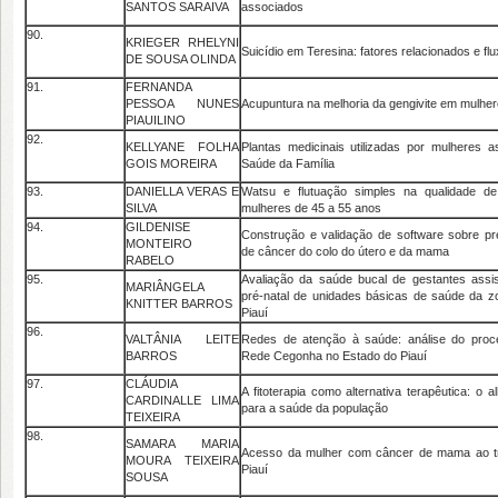
SANTOS SARAIVA
associados
90.
KRIEGER RHELYNI
Suicídio em Teresina: fatores relacionados e fl
DE SOUSA OLINDA
91.
FERNANDA
PESSOA NUNES
Acupuntura na melhoria da gengivite em mulhe
PIAUILINO
92.
KELLYANE FOLHA
Plantas medicinais utilizadas por mulheres as
GOIS MOREIRA
Saúde da Família
93.
DANIELLA VERAS E
Watsu e flutuação simples na qualidade d
SILVA
mulheres de 45 a 55 anos
94.
GILDENISE
Construção e validação de software sobre p
MONTEIRO
de câncer do colo do útero e da mama
RABELO
95.
Avaliação da saúde bucal de gestantes assi
MARIÂNGELA
pré-natal de unidades básicas de saúde da z
KNITTER BARROS
Piauí
96.
VALTÂNIA LEITE
Redes de atenção à saúde: análise do proc
BARROS
Rede Cegonha no Estado do Piauí
97.
CLÁUDIA
A fitoterapia como alternativa terapêutica: o 
CARDINALLE LIMA
para a saúde da população
TEIXEIRA
98.
SAMARA MARIA
Acesso da mulher com câncer de mama ao t
MOURA TEIXEIRA
Piauí
SOUSA