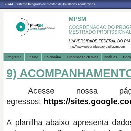
SIGAA - Sistema Integrado de Gestão de Atividades Acadêmicas
MPSM
COORDENACAO DO PROGR
MESTRADO PROFISSIONA
UNIVERSIDADE FEDERAL DO PIA
http://www.posgraduacao.ufpi.br//mpsm
Programa
Ensino
Calendário
Processos Seletivos
Notícias
Doc
9) ACOMPANHAMENTO
Acesse nossa pági
egressos:
https://sites.google.
A planilha abaixo apresenta da