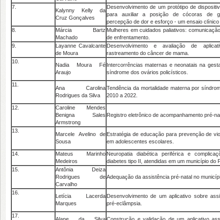
7.
Desenvolvimento de um protótipo de dispositi
Kalynny Kelly da
para auxiliar a posição de cócoras de ge
Cruz Gonçalves
percepção de dor e esforço - um ensaio clínico
8.
Márcia Bartz
Mulheres em cuidados paliativos: comunicação
Machado
de enfrentamento.
9.
Layanne Cavalcante
Desenvolvimento e avaliação de aplicat
de Moura
rastreamento do câncer de mama.
10.
Nadia Moura Fé
Intercorrências maternas e neonatais na ges
Araujo
síndrome dos ovários policísticos.
11.
Ana Carolina
Tendência da mortalidade materna por síndrome
Rodrigues da Silva
2010 a 2022.
12.
Caroline Mendes
Benigna Sales
Registro eletrônico de acompanhamento pré-nat
Armstrong
13.
Marcele Avelino de
Estratégia de educação para prevenção de vio
Sousa
em adolescentes escolares.
14.
Mateus Marinho
Neuropatia diabética periférica e compli
Medeiros
diabetes tipo II, atendidas em um município do P
15.
Antônia Deiza
Rodrigues de
Adequação da assistência pré-natal no municípi
Carvalho
16.
Letícia Lacerda
Desenvolvimento de um aplicativo sobre ass
Marques
pré-eclâmpsia.
17.
Alane da Silva
Construção e validação de um aplicativo ass