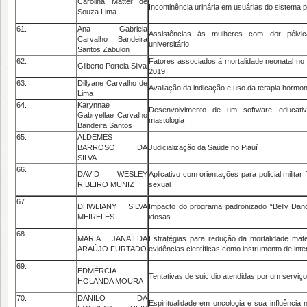
Carolina Matter de
Incontinência urinária em usuárias do sistema 
Souza Lima
61.
Ana Gabriela
Assistências às mulheres com dor pélvic
Carvalho Bandeira
universitário
Santos Zabulon
62.
Fatores associados à mortalidade neonatal no 
Gilberto Portela Silva
2019
63.
Dillyane Carvalho de
Avaliação da indicação e uso da terapia hormona
Lima
64.
Karynnae
Desenvolvimento de um software educat
Gabryellae Carvalho
mastologia
Bandeira Santos
65.
ALDEMES
BARROSO DA
Judicialização da Saúde no Piauí
SILVA
66.
DAVID WESLEY
Aplicativo com orientações para policial militar
RIBEIRO MUNIZ
sexual
67.
DHWLIANY SILVA
Impacto do programa padronizado “Belly Danc
MEIRELES
idosas
68.
MARIA JANAÍLDA
Estratégias para redução da mortalidade mat
ARAÚJO FURTADO
evidências científicas como instrumento de int
69.
EDMÉRCIA
Tentativas de suicídio atendidas por um serviç
HOLANDA MOURA
70.
DANILO DA
Espiritualidade em oncologia e sua influência 