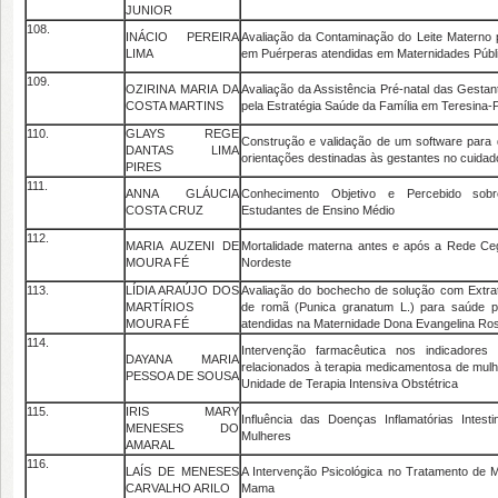
JUNIOR
108.
INÁCIO PEREIRA
Avaliação da Contaminação do Leite Materno p
LIMA
em Puérperas atendidas em Maternidades Públi
109.
OZIRINA MARIA DA
Avaliação da Assistência Pré-natal das Gestant
COSTA MARTINS
pela Estratégia Saúde da Família em Teresina-P
110.
GLAYS REGE
Construção e validação de um software para 
DANTAS LIMA
orientações destinadas às gestantes no cuidado
PIRES
111.
ANNA GLÁUCIA
Conhecimento Objetivo e Percebido sobr
COSTA CRUZ
Estudantes de Ensino Médio
112.
MARIA AUZENI DE
Mortalidade materna antes e após a Rede C
MOURA FÉ
Nordeste
113.
LÍDIA ARAÚJO DOS
Avaliação do bochecho de solução com Extrat
MARTÍRIOS
de romã (Punica granatum L.) para saúde pe
MOURA FÉ
atendidas na Maternidade Dona Evangelina Ro
114.
Intervenção farmacêutica nos indicadores
DAYANA MARIA
relacionados à terapia medicamentosa de mul
PESSOA DE SOUSA
Unidade de Terapia Intensiva Obstétrica
115.
IRIS MARY
Influência das Doenças Inflamatórias Intest
MENESES DO
Mulheres
AMARAL
116.
LAÍS DE MENESES
A Intervenção Psicológica no Tratamento de
CARVALHO ARILO
Mama