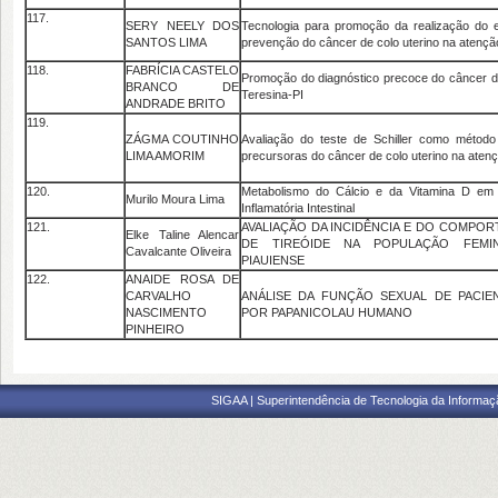
117.
SERY NEELY DOS
Tecnologia para promoção da realização do 
SANTOS LIMA
prevenção do câncer de colo uterino na atençã
118.
FABRÍCIA CASTELO
Promoção do diagnóstico precoce do câncer 
BRANCO DE
Teresina-PI
ANDRADE BRITO
119.
ZÁGMA COUTINHO
Avaliação do teste de Schiller como método
LIMA AMORIM
precursoras do câncer de colo uterino na aten
120.
Metabolismo do Cálcio e da Vitamina D em
Murilo Moura Lima
Inflamatória Intestinal
121.
AVALIAÇÃO DA INCIDÊNCIA E DO COMPO
Elke Taline Alencar
DE TIREÓIDE NA POPULAÇÃO FEMIN
Cavalcante Oliveira
PIAUIENSE
122.
ANAIDE ROSA DE
CARVALHO
ANÁLISE DA FUNÇÃO SEXUAL DE PACI
NASCIMENTO
POR PAPANICOLAU HUMANO
PINHEIRO
SIGAA | Superintendência de Tecnologia da Informaçã