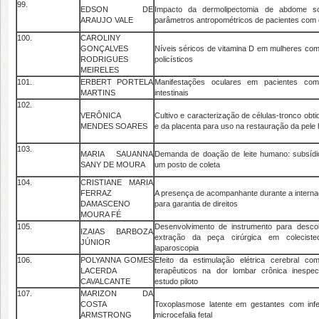
99.
EDSON DE
Impacto da dermolipectomia de abdome sob
ARAUJO VALE
parâmetros antropométricos de pacientes com
100.
CAROLINY
GONÇALVES
Níveis séricos de vitamina D em mulheres com
RODRIGUES
policísticos
MEIRELES
101.
ERBERT PORTELA
Manifestações oculares em pacientes com 
MARTINS
intestinais
102.
VERÔNICA
Cultivo e caracterização de células-tronco obt
MENDES SOARES
e da placenta para uso na restauração da pel
103.
MARIA SAUANNA
Demanda de doação de leite humano: subsídi
SANY DE MOURA
um posto de coleta
104.
CRISTIANE MARIA
FERRAZ
A presença de acompanhante durante a internaç
DAMASCENO
para garantia de direitos
MOURA FÉ
105.
Desenvolvimento de instrumento para descol
IZAIAS BARBOZA
extração da peça cirúrgica em colecistec
JÚNIOR
laparoscopia
106.
POLYANNA GOMES
Efeito da estimulação elétrica cerebral co
LACERDA
terapêuticos na dor lombar crônica inespe
CAVALCANTE
estudo piloto
107.
MARIZON DA
COSTA
Toxoplasmose latente em gestantes com infe
ARMSTRONG
microcefalia fetal