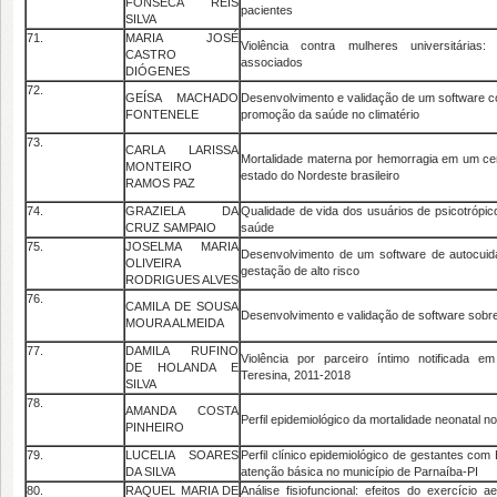
FONSECA REIS
pacientes
SILVA
71.
MARIA JOSÉ
Violência contra mulheres universitárias:
CASTRO
associados
DIÓGENES
72.
GEÍSA MACHADO
Desenvolvimento e validação de um software
FONTENELE
promoção da saúde no climatério
73.
CARLA LARISSA
Mortalidade materna por hemorragia em um cen
MONTEIRO
estado do Nordeste brasileiro
RAMOS PAZ
74.
GRAZIELA DA
Qualidade de vida dos usuários de psicotrópic
CRUZ SAMPAIO
saúde
75.
JOSELMA MARIA
Desenvolvimento de um software de autocuid
OLIVEIRA
gestação de alto risco
RODRIGUES ALVES
76.
CAMILA DE SOUSA
Desenvolvimento e validação de software sob
MOURA ALMEIDA
77.
DAMILA RUFINO
Violência por parceiro íntimo notificada 
DE HOLANDA E
Teresina, 2011-2018
SILVA
78.
AMANDA COSTA
Perfil epidemiológico da mortalidade neonatal no
PINHEIRO
79.
LUCELIA SOARES
Perfil clínico epidemiológico de gestantes com H
DA SILVA
atenção básica no município de Parnaíba-PI
80.
RAQUEL MARIA DE
Análise fisiofuncional: efeitos do exercício 