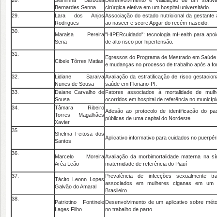
28.
Selminha Barbosa
Desenvolvimento e validação de um softwa
Bernardes Senna
cirúrgica eletiva em um hospital universitário.
29.
Lara dos Anjos
Associação do estado nutricional da gestante
Rodrigues
ao nascer e score Apgar do recém-nascido.
30.
Maraisa Pereira
"HIPERcuidado": tecnologia mHealth para apoi
Sena
de alto risco por hipertensão.
31.
Egressos do Programa de Mestrado em Saúde d
Cibele Tôrres Matias
e mudanças no processo de trabalho após a f
32.
Lidiane Saraiva
Avaliação da estratificação de risco gestacion
Nunes de Sousa
saúde em Floriano-PI.
33.
Daiane Carvalho de
Fatores associados à mortalidade de mul
Sousa
ocorridos em hospital de referência no municípi
34.
Tâmara Ribeiro
Adesão ao protocolo de identificação do pa
Torres Magalhães
públicas de uma capital do Nordeste
Xavier
35.
Shelma Feitosa dos
Aplicativo informativo para cuidados no puerpé
Santos
36.
Marcelo Moreira
Avaliação da morbimortalidade materna na
Arêa Leão
maternidade de referência do Piauí
37.
Prevalência de infecções sexualmente tra
Tácito Leonn Lopes
associados em mulheres ciganas em um m
Galvão do Amaral
Brasileiro
38.
Patriotino Fontinele
Desenvolvimento de um aplicativo sobre mét
Lages Filho
no trabalho de parto