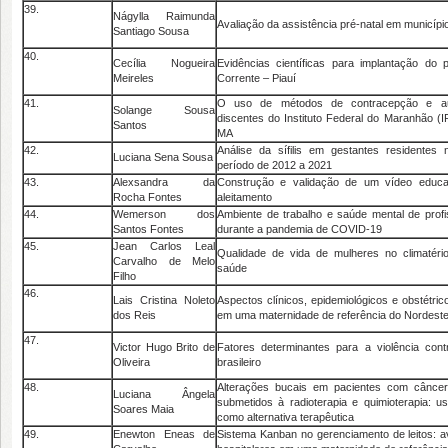
39.
Nágylla Raimunda
Avaliação da assistência pré-natal em município
Santiago Sousa
40.
Cecília Nogueira
Evidências científicas para implantação do p
Meireles
Corrente – Piauí
41.
O uso de métodos de contracepção e au
Solange Sousa
discentes do Instituto Federal do Maranhão 
Santos
MA
42.
Análise da sífilis em gestantes residentes 
Luciana Sena Sousa
período de 2012 a 2021
43.
Alexsandra da
Construção e validação de um vídeo educa
Rocha Fontes
aleitamento
44.
Wemerson dos
Ambiente de trabalho e saúde mental de prof
Santos Fontes
durante a pandemia de COVID-19
45.
Jean Carlos Leal
Qualidade de vida de mulheres no climatéri
Carvalho de Melo
saúde
Filho
46.
Lais Cristina Noleto
Aspectos clínicos, epidemiológicos e obstétri
dos Reis
em uma maternidade de referência do Nordeste 
47.
Victor Hugo Brito de
Fatores determinantes para a violência con
Oliveira
brasileiro
48.
Alterações bucais em pacientes com cânce
Luciana Ângela
submetidos à radioterapia e quimioterapia: u
Soares Maia
como alternativa terapêutica
49.
Enewton Eneas de
Sistema Kanban no gerenciamento de leitos: a