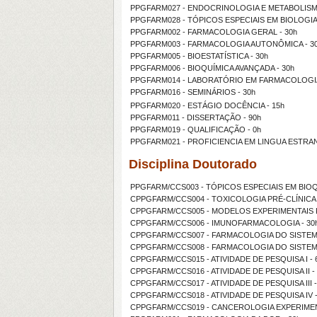
PPGFARM027 - ENDOCRINOLOGIA E METABOLISMO 
PPGFARM028 - TÓPICOS ESPECIAIS EM BIOLOGIA
PPGFARM002 - FARMACOLOGIA GERAL - 30h
PPGFARM003 - FARMACOLOGIA AUTONÔMICA - 3
PPGFARM005 - BIOESTATÍSTICA - 30h
PPGFARM006 - BIOQUÍMICA AVANÇADA - 30h
PPGFARM014 - LABORATÓRIO EM FARMACOLOGIA 
PPGFARM016 - SEMINÁRIOS - 30h
PPGFARM020 - ESTÁGIO DOCÊNCIA - 15h
PPGFARM011 - DISSERTAÇÃO - 90h
PPGFARM019 - QUALIFICAÇÃO - 0h
PPGFARM021 - PROFICIENCIA EM LINGUA ESTRAN
Disciplina Doutorado
PPGFARM/CCS003 - TÓPICOS ESPECIAIS EM BIOQ
CPPGFARM/CCS004 - TOXICOLOGIA PRÉ-CLÍNICA 
CPPGFARM/CCS005 - MODELOS EXPERIMENTAIS 
CPPGFARM/CCS006 - IMUNOFARMACOLOGIA - 30
CPPGFARM/CCS007 - FARMACOLOGIA DO SISTEMA
CPPGFARM/CCS008 - FARMACOLOGIA DO SISTEM
CPPGFARM/CCS015 - ATIVIDADE DE PESQUISA I - 
CPPGFARM/CCS016 - ATIVIDADE DE PESQUISA II -
CPPGFARM/CCS017 - ATIVIDADE DE PESQUISA III -
CPPGFARM/CCS018 - ATIVIDADE DE PESQUISA IV -
CPPGFARM/CCS019 - CANCEROLOGIA EXPERIMENT