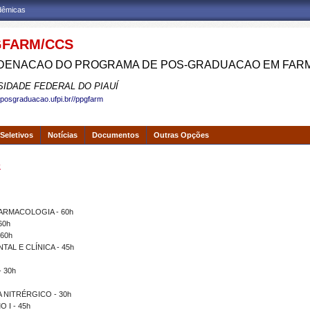
adêmicas
FARM/CCS
ENACAO DO PROGRAMA DE POS-GRADUACAO EM FAR
SIDADE FEDERAL DO PIAUÍ
.posgraduacao.ufpi.br//ppgfarm
Seletivos
Notícias
Documentos
Outras Opções
o
ARMACOLOGIA - 60h
60h
 60h
AL E CLÍNICA - 45h
 30h
 NITRÉRGICO - 30h
I - 45h