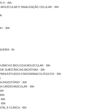
II - 45h
 MOLECULAR E SINALIZAÇÃO CELULAR - 45h
0h
I - 30h
GEIRA - 0h
UÍMICA E BIOLOGIA MOLECULAR - 30h
DE SUBSTÂNCIAS BIOATIVAS - 30h
PARA ESTUDOS FISIOFARMACOLÓGICOS - 30h
h
 DIGESTÓRIO - 30h
A CARDIOVASCULAR - 30h
60h
 60h
 60h
 60h
AL E CLÍNICA - 45h