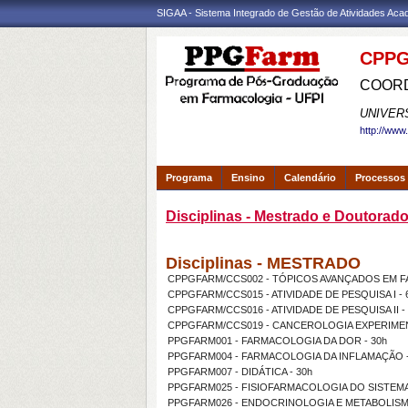
SIGAA - Sistema Integrado de Gestão de Atividades Ac
CPPG
COORD
UNIVER
http://www
Programa
Ensino
Calendário
Processos 
Disciplinas - Mestrado e Doutorad
Disciplinas - MESTRADO
CPPGFARM/CCS002 - TÓPICOS AVANÇADOS EM F
CPPGFARM/CCS015 - ATIVIDADE DE PESQUISA I - 
CPPGFARM/CCS016 - ATIVIDADE DE PESQUISA II -
CPPGFARM/CCS019 - CANCEROLOGIA EXPERIMENT
PPGFARM001 - FARMACOLOGIA DA DOR - 30h
PPGFARM004 - FARMACOLOGIA DA INFLAMAÇÃO -
PPGFARM007 - DIDÁTICA - 30h
PPGFARM025 - FISIOFARMACOLOGIA DO SISTEMA
PPGFARM026 - ENDOCRINOLOGIA E METABOLISMO 