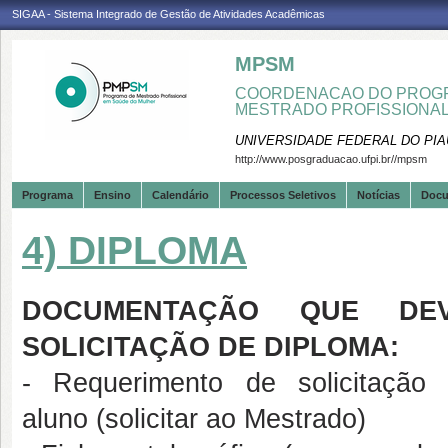
SIGAA - Sistema Integrado de Gestão de Atividades Acadêmicas
MPSM
COORDENACAO DO PROGR
MESTRADO PROFISSIONA
UNIVERSIDADE FEDERAL DO PIA
http://www.posgraduacao.ufpi.br//mpsm
Programa
Ensino
Calendário
Processos Seletivos
Notícias
Doc
4) DIPLOMA
DOCUMENTAÇÃO QUE DE
SOLICITAÇÃO DE DIPLOMA:
- Requerimento de solicitação
aluno (solicitar ao Mestrado)