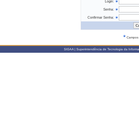
Login:
Senha:
Confirmar Senha:
Campos d
SIGAA | Superintendência de Tecnologia da Informaçã