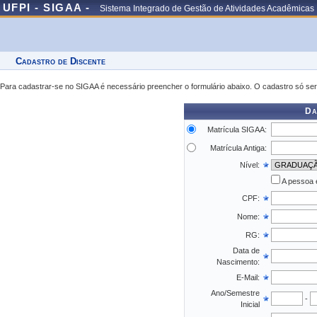
UFPI - SIGAA -
Sistema Integrado de Gestão de Atividades Acadêmicas
Cadastro de Discente
Para cadastrar-se no SIGAA é necessário preencher o formulário abaixo. O cadastro só ser
Da
Matrícula SIGAA:
Matrícula Antiga:
Nível:
A pessoa 
CPF:
Nome:
RG:
Data de
Nascimento:
E-Mail:
Ano/Semestre
-
Inicial