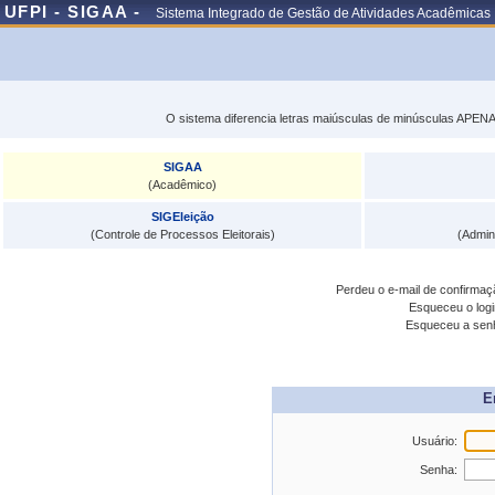
UFPI - SIGAA -
Sistema Integrado de Gestão de Atividades Acadêmicas
O sistema diferencia letras maiúsculas de minúsculas APENA
SIGAA
(Acadêmico)
SIGEleição
(Controle de Processos Eleitorais)
(Admin
Perdeu o e-mail de confirma
Esqueceu o log
Esqueceu a se
E
Usuário:
Senha: