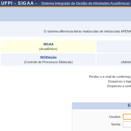
UFPI - SIGAA -
Sistema Integrado de Gestão de Atividades Acadêmicas
O sistema diferencia letras maiúsculas de minúsculas APENA
SIGAA
(Acadêmico)
SIGEleição
(Controle de Processos Eleitorais)
(Admin
Perdeu o e-mail de confirma
Esqueceu o log
Esqueceu a se
E
Usuário:
Senha: