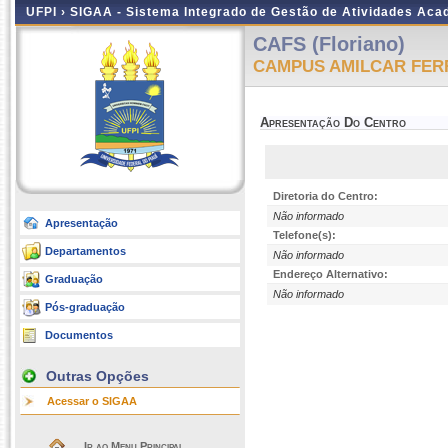
UFPI ›
SIGAA - Sistema Integrado de Gestão de Atividades Ac
CAFS (Floriano)
CAMPUS AMILCAR FER
Apresentação Do Centro
Diretoria do Centro:
Não informado
Apresentação
Telefone(s):
Departamentos
Não informado
Endereço Alternativo:
Graduação
Não informado
Pós-graduação
Documentos
Outras Opções
Acessar o SIGAA
Ir ao Menu Principal