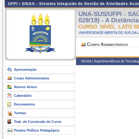
UFPI ›
SIGAA - Sistema Integrado de Gestão de Atividades Ac
UNA-SUS/UFPI - SA
029/19) - A Distância
CURSO NÍVEL LATO S
UNIVERSIDADE ABERTA DO SUS DA U
Corpo Administrativo
SIGAA | Superintendência de Tecnologia
Apresentação
Corpo Administrativo
Alunos Ativos
Calendário
Documentos
Turmas
Trab. de Conclusão de Curso
Projeto Político Pedagógico