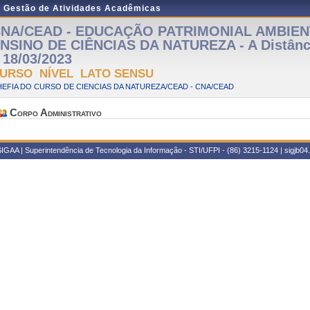
e Gestão de Atividades Acadêmicas
NA/CEAD - EDUCAÇÃO PATRIMONIAL AMBIEN
NSINO DE CIÊNCIAS DA NATUREZA - A Distânci
 18/03/2023
URSO NÍVEL LATO SENSU
EFIA DO CURSO DE CIENCIAS DA NATUREZA/CEAD - CNA/CEAD
Corpo Administrativo
IGAA | Superintendência de Tecnologia da Informação - STI/UFPI - (86) 3215-1124 | sigjb04.u