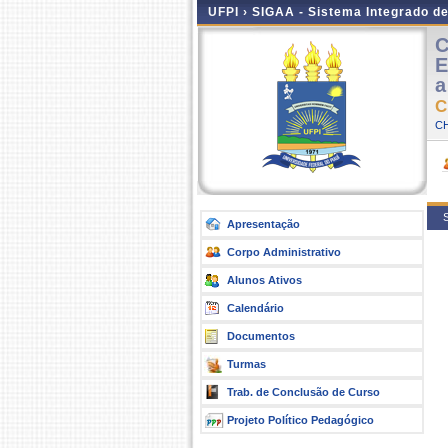
UFPI ›
SIGAA - Sistema Integrado d
C
E
a
C
CH
S
Apresentação
Corpo Administrativo
Alunos Ativos
Calendário
Documentos
Turmas
Trab. de Conclusão de Curso
Projeto Político Pedagógico