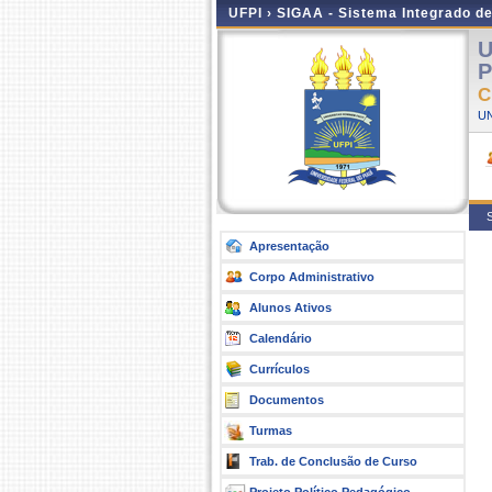
UFPI ›
SIGAA - Sistema Integrado d
U
P
C
UN
S
Apresentação
Corpo Administrativo
Alunos Ativos
Calendário
Currículos
Documentos
Turmas
Trab. de Conclusão de Curso