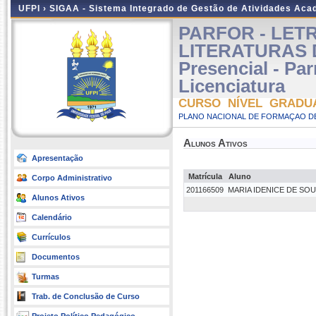
UFPI ›
SIGAA - Sistema Integrado de Gestão de Atividades Ac
PARFOR - LETR
LITERATURAS 
Presencial - P
Licenciatura
CURSO NÍVEL GRADU
PLANO NACIONAL DE FORMAÇAO DE
Alunos Ativos
Apresentação
Matrícula
Aluno
Corpo Administrativo
201166509
MARIA IDENICE DE SO
Alunos Ativos
Calendário
Currículos
Documentos
Turmas
Trab. de Conclusão de Curso