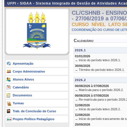
UFPI ›
SIGAA - Sistema Integrado de Gestão de Atividades Ac
CL/CSHNB - ENSINO
- 27/06/2019 a 07/06
CURSO NÍVEL LATO S
COORDENAÇÃO DO CURSO DE LETR
Calendário
2026.1
01/01/2026
→ Início do período letivo 2026.1.
Apresentação
30/06/2026
→ Término do período letivo 2026.1.
Corpo Administrativo
Alunos Ativos
2026.2
06/08/2026 à 07/08/2026
Calendário
→ Matrícula para o período 2026.2.
Documentos
06/08/2026 à 07/08/2026
→ Re-matrícula para o período 2026.
Turmas
11/08/2026
→ Início do período letivo 2026.2.
Trab. de Conclusão de Curso
11/08/2026
→ Início do período trancamento de t
Projeto Político Pedagógico
25/09/2026