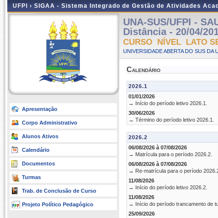
UFPI ›
SIGAA - Sistema Integrado de Gestão de Atividades Ac
UNA-SUS/UFPI - SA
Distância - 20/04/20
CURSO NÍVEL LATO S
UNIVERSIDADE ABERTA DO SUS DA U
Calendário
2026.1
01/01/2026
→ Início do período letivo 2026.1.
Apresentação
30/06/2026
→ Término do período letivo 2026.1.
Corpo Administrativo
Alunos Ativos
2026.2
06/08/2026 à 07/08/2026
Calendário
→ Matrícula para o período 2026.2.
Documentos
06/08/2026 à 07/08/2026
→ Re-matrícula para o período 2026.
Turmas
11/08/2026
→ Início do período letivo 2026.2.
Trab. de Conclusão de Curso
11/08/2026
→ Início do período trancamento de t
Projeto Político Pedagógico
25/09/2026