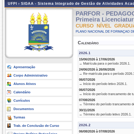
UFPI ›
SIGAA - Sistema Integrado de Gestão de Atividades Ac
PARFOR - PEDAGOGIA
Primeira Licenciatu
CURSO NÍVEL GRADU
PLANO NACIONAL DE FORMAÇAO DE
Calendário
2026.1
15/06/2026 à 17/06/2026
→ Matrícula para o período 2026.1.
Apresentação
24/06/2026 à 26/06/2026
→ Re-matrícula para o período 2026.
Corpo Administrativo
06/07/2026
Alunos Ativos
→ Início do período letivo 2026.1.
06/07/2026
Calendário
→ Início do período trancamento de t
07/08/2026
Currículos
→ Término do período trancamento d
Documentos
30/11/2026
→ Término do período letivo 2026.1.
Turmas
2026.2
Trab. de Conclusão de Curso
06/08/2026 à 07/08/2026