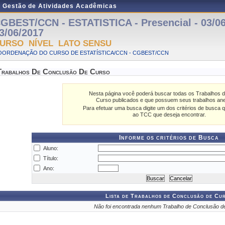
e Gestão de Atividades Acadêmicas
GBEST/CCN - ESTATISTICA - Presencial - 03/06
3/06/2017
URSO NÍVEL LATO SENSU
OORDENAÇÃO DO CURSO DE ESTATÍSTICA/CCN - CGBEST/CCN
Trabalhos De Conclusão De Curso
Nesta página você poderá buscar todas os Trabalhos 
Curso publicados e que possuem seus trabalhos an
Para efetuar uma busca digite um dos critérios de busca q
ao TCC que deseja encontrar.
Informe os critérios de Busca
Aluno:
Título:
Ano:
Lista de Trabalhos de Conclusão de Cu
Não foi encontrada nenhum Trabalho de Conclusão d