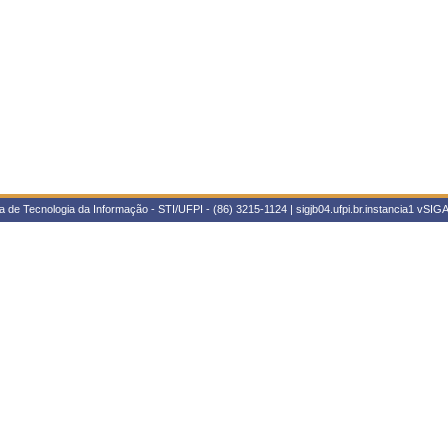
 de Tecnologia da Informação - STI/UFPI - (86) 3215-1124 | sigjb04.ufpi.br.instancia1
vSIGA