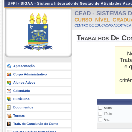
UFPI ›
SIGAA - Sistema Integrado de Gestão de Atividades Ac
CEAD - SISTEMAS DE
CURSO NÍVEL GRADU
CENTRO DE EDUCACAO ABERTA E A 
Trabalhos De Co
N
Trab
e 
Apresentação
Corpo Administrativo
crit
Alunos Ativos
Calendário
Currículos
Documentos
Aluno:
Título:
Turmas
Ano:
Trab. de Conclusão de Curso