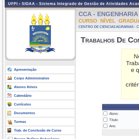
UFPI ›
SIGAA - Sistema Integrado de Gestão de Atividades Ac
CCA - ENGENHARIA D
CURSO NÍVEL GRADU
CENTRO DE CIENCIAS AGRARIAS - 
Trabalhos De Co
N
Trab
e 
Apresentação
Corpo Administrativo
crit
Alunos Ativos
Calendário
Currículos
Documentos
Aluno:
Título:
Turmas
Ano:
Trab. de Conclusão de Curso