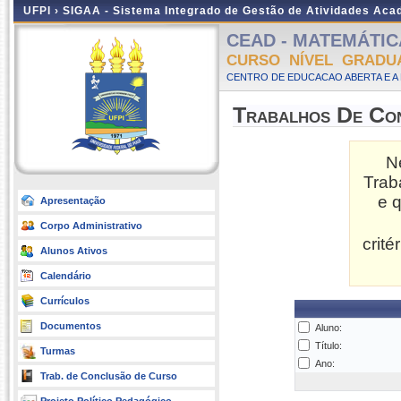
UFPI ›
SIGAA - Sistema Integrado de Gestão de Atividades Ac
CEAD - MATEMÁTICA -
CURSO NÍVEL GRADU
CENTRO DE EDUCACAO ABERTA E A 
Trabalhos De Co
N
Trab
e 
Apresentação
Corpo Administrativo
crit
Alunos Ativos
Calendário
Currículos
Documentos
Aluno:
Título:
Turmas
Ano:
Trab. de Conclusão de Curso