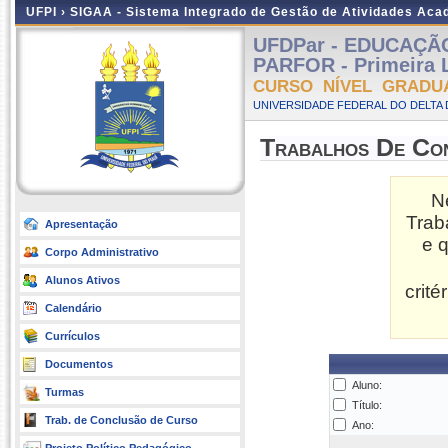
UFPI ›
SIGAA - Sistema Integrado de Gestão de Atividades Ac
UFDPar - EDUCAÇÃO 
PARFOR - Primeira L
CURSO NÍVEL GRADU
UNIVERSIDADE FEDERAL DO DELTA D
Trabalhos De Co
N
Trab
Apresentação
e 
Corpo Administrativo
Alunos Ativos
crit
Calendário
Currículos
Documentos
Aluno:
Turmas
Título:
Trab. de Conclusão de Curso
Ano: