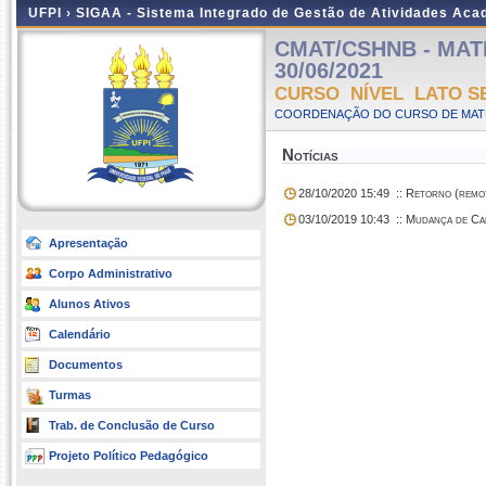
UFPI ›
SIGAA - Sistema Integrado de Gestão de Atividades Ac
CMAT/CSHNB - MATEM
30/06/2021
CURSO NÍVEL LATO S
COORDENAÇÃO DO CURSO DE MATE
Notícias
28/10/2020 15:49
:: Retorno (remot
03/10/2019 10:43
:: Mudança de Ca
Apresentação
Corpo Administrativo
Alunos Ativos
Calendário
Documentos
Turmas
Trab. de Conclusão de Curso
Projeto Político Pedagógico