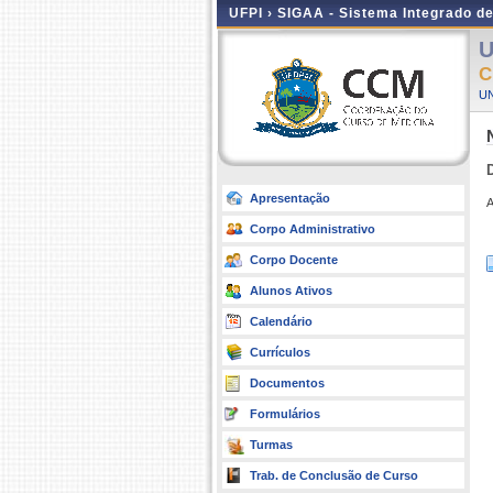
UFPI ›
SIGAA - Sistema Integrado d
U
C
UN
Apresentação
A
Corpo Administrativo
Corpo Docente
Alunos Ativos
Calendário
Currículos
Documentos
Formulários
Turmas
Trab. de Conclusão de Curso