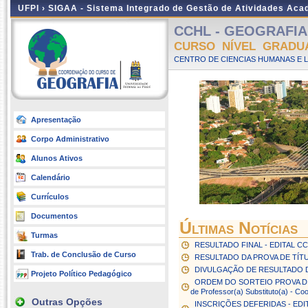
UFPI ›
SIGAA - Sistema Integrado de Gestão de Atividades Ac
CCHL - GEOGRAFIA -
CURSO NÍVEL GRADU
CENTRO DE CIENCIAS HUMANAS E L
Apresentação
Corpo Administrativo
Alunos Ativos
Calendário
Currículos
Documentos
Últimas Notícias
Turmas
RESULTADO FINAL - EDITAL CCHL
Trab. de Conclusão de Curso
RESULTADO DA PROVA DE TÍTUL
DIVULGAÇÃO DE RESULTADO D
Projeto Político Pedagógico
ORDEM DO SORTEIO PROVA DIDÁT
de Professor(a) Substituto(a) - C
Outras Opções
INSCRIÇÕES DEFERIDAS - EDITAL