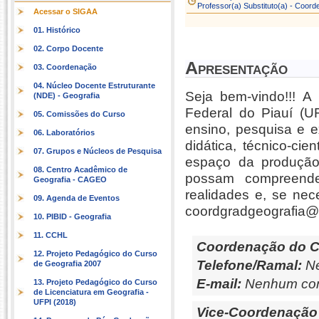
Professor(a) Substituto(a) - Coor
Acessar o SIGAA
01. Histórico
02. Corpo Docente
Apresentação
03. Coordenação
04. Núcleo Docente Estruturante
Seja bem-vindo!!! 
(NDE) - Geografia
Federal do Piauí (UF
05. Comissões do Curso
ensino, pesquisa e e
06. Laboratórios
didática, técnico-ci
07. Grupos e Núcleos de Pesquisa
espaço da produção
08. Centro Acadêmico de
possam compreende
Geografia - CAGEO
realidades e, se nece
09. Agenda de Eventos
coordgradgeografia@u
10. PIBID - Geografia
11. CCHL
Coordenação do C
12. Projeto Pedagógico do Curso
Telefone/Ramal:
Ne
de Geografia 2007
E-mail:
Nenhum con
13. Projeto Pedagógico do Curso
de Licenciatura em Geografia -
UFPI (2018)
Vice-Coordenação