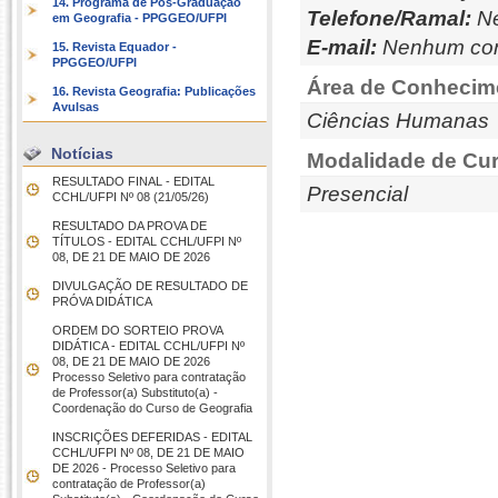
14. Programa de Pós-Graduação
Telefone/Ramal:
Ne
em Geografia - PPGGEO/UFPI
E-mail:
Nenhum con
15. Revista Equador -
PPGGEO/UFPI
Área de Conhecim
16. Revista Geografia: Publicações
Avulsas
Ciências Humanas
Notícias
Modalidade de Cur
RESULTADO FINAL - EDITAL
Presencial
CCHL/UFPI Nº 08 (21/05/26)
RESULTADO DA PROVA DE
TÍTULOS - EDITAL CCHL/UFPI Nº
08, DE 21 DE MAIO DE 2026
DIVULGAÇÃO DE RESULTADO DE
PRÓVA DIDÁTICA
ORDEM DO SORTEIO PROVA
DIDÁTICA - EDITAL CCHL/UFPI Nº
08, DE 21 DE MAIO DE 2026
Processo Seletivo para contratação
de Professor(a) Substituto(a) -
Coordenação do Curso de Geografia
INSCRIÇÕES DEFERIDAS - EDITAL
CCHL/UFPI Nº 08, DE 21 DE MAIO
DE 2026 - Processo Seletivo para
contratação de Professor(a)