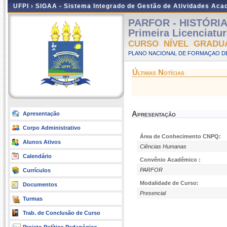
UFPI ›
SIGAA - Sistema Integrado de Gestão de Atividades Ac
PARFOR - HISTÓRIA 
Primeira Licenciatu
CURSO NÍVEL GRADU
PLANO NACIONAL DE FORMAÇAO DE
Últimas Notícias
Apresentação
Apresentação
Corpo Administrativo
Área de Conhecimento CNPQ:
Alunos Ativos
Ciências Humanas
Calendário
Convênio Acadêmico :
PARFOR
Currículos
Modalidade de Curso:
Documentos
Presencial
Turmas
Trab. de Conclusão de Curso