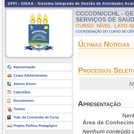
UFPI ›
SIGAA - Sistema Integrado de Gestão de Atividades Ac
CCCCON/CCHL - GE
SERVIÇOS DE SAÚDE -
CURSO NÍVEL LATO S
COORDENAÇÃO DO CURSO DE CIÊN
Últimas Notícias
Apresentação
Processos Seleti
Corpo Administrativo
N
Alunos Ativos
Calendário
Documentos
Apresentação
Turmas
Nenh
Trab. de Conclusão de Curso
Área de Conhecim
Projeto Político Pedagógico
Nenhum conteúdo d