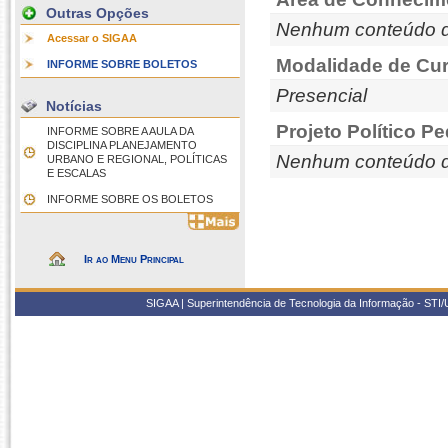
Outras Opções
Nenhum conteúdo d
Acessar o SIGAA
Modalidade de Cur
INFORME SOBRE BOLETOS
Presencial
Notícias
Projeto Político P
INFORME SOBRE A AULA DA
DISCIPLINA PLANEJAMENTO
Nenhum conteúdo d
URBANO E REGIONAL, POLÍTICAS
E ESCALAS
INFORME SOBRE OS BOLETOS
Ir ao Menu Principal
SIGAA | Superintendência de Tecnologia da Informação - STI/UF