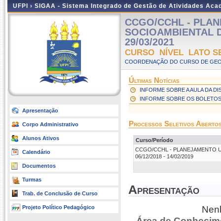
UFPI ›
SIGAA - Sistema Integrado de Gestão de Atividades Ac
CCGO/CCHL - PLA
SOCIOAMBIENTAL DAS
29/03/2021
CURSO NÍVEL LATO S
COORDENAÇÃO DO CURSO DE GEOG
Últimas Notícias
INFORME SOBRE A AULA DA DI
INFORME SOBRE OS BOLETO
Apresentação
Processos Seletivos Aberto
Corpo Administrativo
Alunos Ativos
Curso/Período
CCGO/CCHL - PLANEJAMENTO URB
Calendário
06/12/2018 - 14/02/2019
Documentos
Turmas
Apresentação
Trab. de Conclusão de Curso
Projeto Político Pedagógico
Nenh
Área de Conhecim