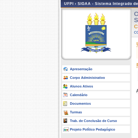
UFPI ›
SIGAA - Sistema Integrado d
C
S
C
C
Apresentação
Corpo Administrativo
Alunos Ativos
Calendário
Documentos
Turmas
Trab. de Conclusão de Curso
Projeto Político Pedagógico