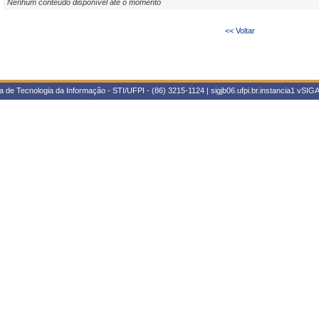
Nenhum conteúdo disponível até o momento
<< Voltar
 de Tecnologia da Informação - STI/UFPI - (86) 3215-1124 | sigjb06.ufpi.br.instancia1
vSIGA