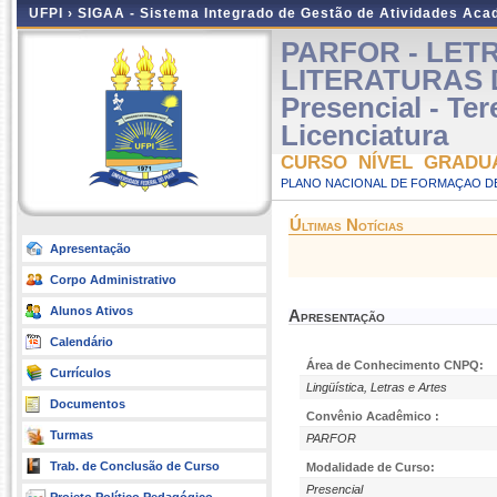
UFPI ›
SIGAA - Sistema Integrado de Gestão de Atividades Ac
PARFOR - LET
LITERATURAS 
Presencial - Te
Licenciatura
CURSO NÍVEL GRADU
PLANO NACIONAL DE FORMAÇAO DE
Últimas Notícias
Apresentação
Corpo Administrativo
Alunos Ativos
Apresentação
Calendário
Área de Conhecimento CNPQ:
Currículos
Lingüística, Letras e Artes
Documentos
Convênio Acadêmico :
Turmas
PARFOR
Trab. de Conclusão de Curso
Modalidade de Curso:
Presencial