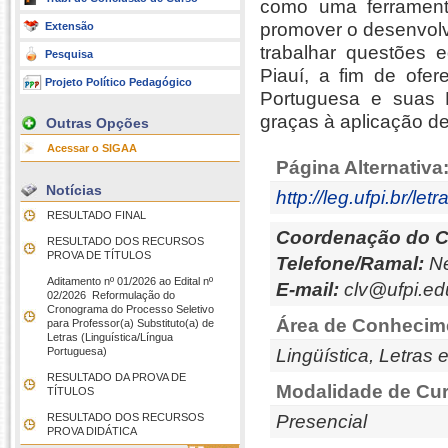
como uma ferrament
promover o desenvolvi
Extensão
trabalhar questões 
Pesquisa
Piauí, a fim de ofer
Projeto Político Pedagógico
Portuguesa e suas L
graças à aplicação d
Outras Opções
Acessar o SIGAA
Página Alternativa
Notícias
http://leg.ufpi.br/letr
RESULTADO FINAL
Coordenação do C
RESULTADO DOS RECURSOS 
PROVA DE TÍTULOS
Telefone/Ramal:
Ne
Aditamento nº 01/2026 ao Edital nº
E-mail:
clv@ufpi.ed
02/2026  Reformulação do
Cronograma do Processo Seletivo
Área de Conhecim
para Professor(a) Substituto(a) de
Letras (Linguística/Língua
Portuguesa)
Lingüística, Letras 
RESULTADO DA PROVA DE
Modalidade de Cur
TÍTULOS
RESULTADO DOS RECURSOS 
Presencial
PROVA DIDÁTICA