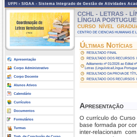
UFPI ›
SIGAA - Sistema Integrado de Gestão de Atividades Ac
CCHL - LETRAS - 
LÍNGUA PORTUGUESA 
CURSO NÍVEL GRADU
CENTRO DE CIENCIAS HUMANAS E L
Últimas Notícias
RESULTADO FINAL
RESULTADO DOS RECURSOS  
Apresentação
Aditamento nº 01/2026 ao Edital n
Corpo Administrativo
Letras (Linguística/Língua Portugu
RESULTADO DA PROVA DE TÍT
Corpo Docente
RESULTADO DOS RECURSOS  
Alunos Ativos
Calendário
Currículos
Apresentação
Documentos
O currículo do Curso
Formulários
base formada por conh
Turmas
inter-relacionam c
Trab. de Conclusão de Curso