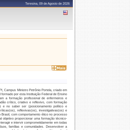
Teresina, 09 de Agosto de 2026
, Campus Ministro Petrônio Portela, criado em
l formado por esta Instituição Federal de Ensino
am a formação profissional de enfermeiros e
ão crítico, criativo e reflexivo, com formação
) e no saber ser (posicionamento político e
icas(os), reflexivas(os), investigativas(os) e
do Brasil, com comportamento ético no processo
 objetivo proporcionar uma formação técnico-
, interagir e intervir comprometidamente em todas
íduos, famílias e comunidades. Desenvolver a