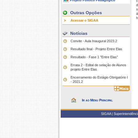
Projeto Político Pedagógico
c
d
s
Outras Opções
á
h
Acessar o SIGAA
Notícias
Convite - Aula Inaugural 2023.2
Resultado final - Projeto Entre Elas
Resultado - Fase 1 "Entre Elas"
Errata 2 - Edital de selação de Alunos
projeto Entre Elas
Encerramento do Estágio Obrigatório I
- 2021.2
Ir ao Menu Principal
SIGAA | Superintendência