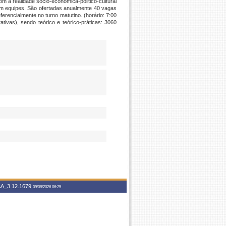
om a realidade sócio-econômica-politico-cultural
ão em equipes. São ofertadas anualmente 40 vagas
ferencialmente no turno matutino. (horário: 7:00
ivas), sendo teórico e teórico-práticas: 3060
A_3.12.1679
09/08/2026 06:25