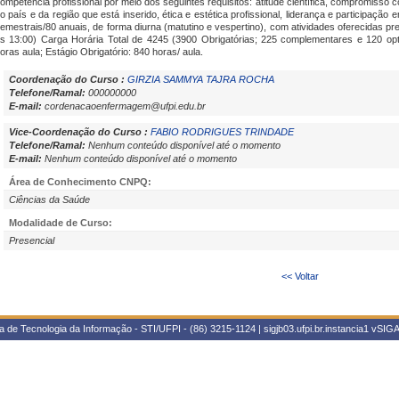
ompetência profissional por meio dos seguintes requisitos: atitude científica, compromisso c
o país e da região que está inserido, ética e estética profissional, liderança e participaç
emestrais/80 anuais, de forma diurna (matutino e vespertino), com atividades oferecidas pre
s 13:00) Carga Horária Total de 4245 (3900 Obrigatórias; 225 complementares e 120 optat
oras aula; Estágio Obrigatório: 840 horas/ aula.
Coordenação do Curso :
GIRZIA SAMMYA TAJRA ROCHA
Telefone/Ramal:
000000000
E-mail:
cordenacaoenfermagem@ufpi.edu.br
Vice-Coordenação do Curso :
FABIO RODRIGUES TRINDADE
Telefone/Ramal:
Nenhum conteúdo disponível até o momento
E-mail:
Nenhum conteúdo disponível até o momento
Área de Conhecimento CNPQ:
Ciências da Saúde
Modalidade de Curso:
Presencial
<< Voltar
 de Tecnologia da Informação - STI/UFPI - (86) 3215-1124 | sigjb03.ufpi.br.instancia1
vSIGA