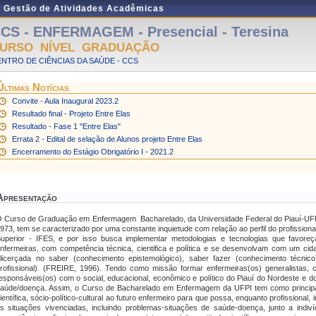
e Gestão de Atividades Acadêmicas
CS - ENFERMAGEM - Presencial - Teresina
URSO NÍVEL GRADUAÇÃO
NTRO DE CIÊNCIAS DA SAÚDE - CCS
Últimas Notícias
Convite - Aula Inaugural 2023.2
Resultado final - Projeto Entre Elas
Resultado - Fase 1 "Entre Elas"
Errata 2 - Edital de selação de Alunos projeto Entre Elas
Encerramento do Estágio Obrigatório I - 2021.2
Apresentação
 Curso de Graduação em Enfermagem  Bacharelado, da Universidade Federal do Piauí-UFPI
973, tem se caracterizado por uma constante inquietude com relação ao perfil do profissiona
uperior - IFES, e por isso busca implementar metodologias e tecnologias que favoreç
nfermeiras, com competência técnica, cientifica e política e se desenvolvam com um cidad
licerçada no saber (conhecimento epistemológico), saber fazer (conhecimento técnico
rofissional). (FREIRE, 1996). Tendo como missão formar enfermeiras(os) generalistas, crít
esponsáveis(os) com o social, educacional, econômico e político do Piauí do Nordeste e 
aúde/doença. Assim, o Curso de Bacharelado em Enfermagem da UFPI tem como principal
ientífica, sócio-político-cultural ao futuro enfermeiro para que possa, enquanto profissional
s situações vivenciadas, incluindo problemas-situações de saúde-doença, junto a indiv