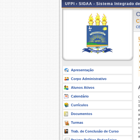
UFPI ›
SIGAA - Sistema Integrado d
C
C
CE
Apresentação
Corpo Administrativo
Alunos Ativos
Calendário
O
1
Currículos
S
e
Documentos
a
p
Turmas
r
s
Trab. de Conclusão de Curso
c
a