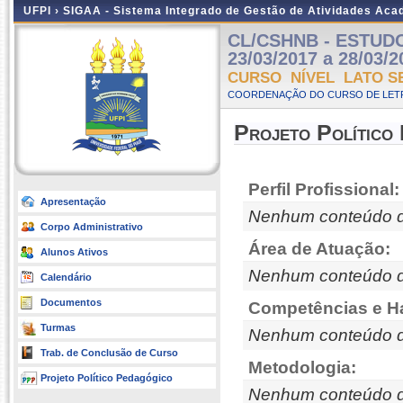
UFPI ›
SIGAA - Sistema Integrado de Gestão de Atividades Ac
CL/CSHNB - ESTUDOS
23/03/2017 a 28/03/2
CURSO NÍVEL LATO S
COORDENAÇÃO DO CURSO DE LETR
Projeto Político
Perfil Profissional:
Apresentação
Nenhum conteúdo d
Corpo Administrativo
Área de Atuação:
Alunos Ativos
Nenhum conteúdo d
Calendário
Documentos
Competências e Ha
Turmas
Nenhum conteúdo d
Trab. de Conclusão de Curso
Metodologia:
Projeto Político Pedagógico
Nenhum conteúdo d