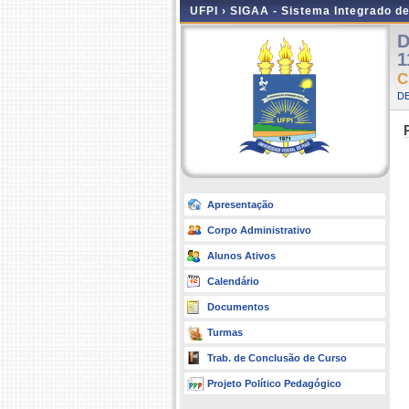
UFPI ›
SIGAA - Sistema Integrado d
D
1
C
DE
Apresentação
Corpo Administrativo
Alunos Ativos
Calendário
Documentos
Turmas
Trab. de Conclusão de Curso
Projeto Político Pedagógico