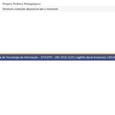
Projeto Político Pedagógico:
Nenhum conteúdo disponível até o momento
 de Tecnologia da Informação - STI/UFPI - (86) 3215-1124 | sigjb06.ufpi.br.instancia1
vSIGA