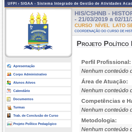
UFPI ›
SIGAA - Sistema Integrado de Gestão de Atividades Ac
HIS/CSHNB - HISTOR
- 21/03/2019 a 02/11
CURSO NÍVEL LATO S
COORDENAÇÃO DO CURSO DE HISTÓ
Projeto Político
Perfil Profissional:
Apresentação
Nenhum conteúdo d
Corpo Administrativo
Área de Atuação:
Alunos Ativos
Nenhum conteúdo d
Calendário
Documentos
Competências e Ha
Turmas
Nenhum conteúdo d
Trab. de Conclusão de Curso
Metodologia:
Projeto Político Pedagógico
Nenhum conteúdo d