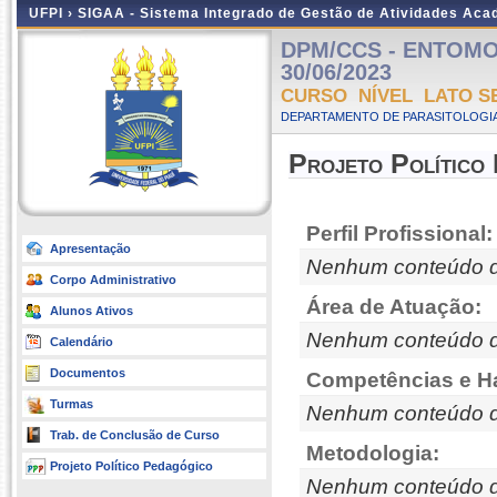
UFPI ›
SIGAA - Sistema Integrado de Gestão de Atividades Ac
DPM/CCS - ENTOMOLO
30/06/2023
CURSO NÍVEL LATO S
DEPARTAMENTO DE PARASITOLOGIA
Projeto Político
Perfil Profissional:
Apresentação
Nenhum conteúdo d
Corpo Administrativo
Área de Atuação:
Alunos Ativos
Nenhum conteúdo d
Calendário
Documentos
Competências e Ha
Turmas
Nenhum conteúdo d
Trab. de Conclusão de Curso
Metodologia:
Projeto Político Pedagógico
Nenhum conteúdo d