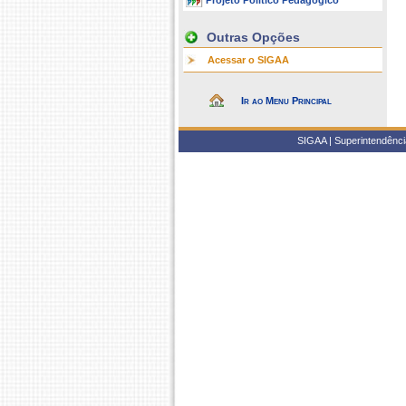
Projeto Político Pedagógico
Outras Opções
Acessar o SIGAA
Ir ao Menu Principal
SIGAA | Superintendência