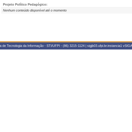
Projeto Político Pedagógico:
Nenhum conteúdo disponível até o momento
 de Tecnologia da Informação - STI/UFPI - (86) 3215-1124 | sigjb03.ufpi.br.instancia1
vSIGA