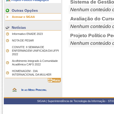
Projeto Político Pedagógico
Sistema de Gestão
Nenhum conteúdo d
Outras Opções
Acessar o SIGAA
Avaliação do Curs
Nenhum conteúdo d
Notícias
Informativo ENADE 2023
Projeto Político P
NOTA DE PESAR
Nenhum conteúdo d
CONVITE: II SEMANA DE
ENFERMAGEM UNIFICADA DA UFPI
2022
Acolhimento integrado à Comunidade
Acadêmica CAFS 2022
HOMENAGEM - DIA
INTERNACIONAL DA MULHER
Ir ao Menu Principal
SIGAA | Superintendência de Tecnologia da Informação - STI/UF