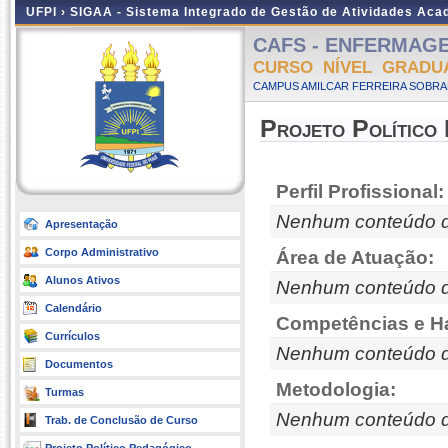
UFPI ›
SIGAA - Sistema Integrado de Gestão de Atividades Ac
CAFS - ENFERMAGEM 
CURSO NÍVEL GRADU
CAMPUS AMILCAR FERREIRA SOBRAL
Projeto Político
Perfil Profissional:
Nenhum conteúdo d
Apresentação
Corpo Administrativo
Área de Atuação:
Alunos Ativos
Nenhum conteúdo d
Calendário
Competências e Ha
Currículos
Nenhum conteúdo d
Documentos
Metodologia:
Turmas
Nenhum conteúdo d
Trab. de Conclusão de Curso