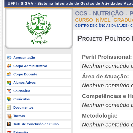
UFPI ›
SIGAA - Sistema Integrado de Gestão de Atividades Ac
CCS - NUTRIÇÃO - Pr
CURSO NÍVEL GRADU
CENTRO DE CIÊNCIAS DA SAÚDE - 
Projeto Político
Perfil Profissional:
Apresentação
Nenhum conteúdo d
Corpo Administrativo
Corpo Docente
Área de Atuação:
Alunos Ativos
Nenhum conteúdo d
Calendário
Competências e Ha
Currículos
Nenhum conteúdo d
Documentos
Metodologia:
Turmas
Nenhum conteúdo d
Trab. de Conclusão de Curso
Extensão