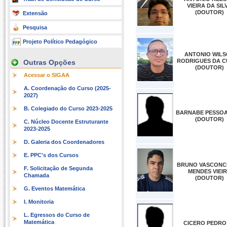
VIEIRA DA SIL
(DOUTOR)
Extensão
Pesquisa
Projeto Político Pedagógico
ANTONIO WIL
RODRIGUES DA 
Outras Opções
(DOUTOR)
Acessar o SIGAA
A. Coordenação do Curso (2025-
2027)
B. Colegiado do Curso 2023-2025
BARNABE PESSOA
(DOUTOR)
C. Núcleo Docente Estruturante
2023-2025
D. Galeria dos Coordenadores
E. PPC's dos Cursos
BRUNO VASCONC
F. Solicitação de Segunda
MENDES VIEI
Chamada
(DOUTOR)
G. Eventos Matemática
I. Monitoria
L. Egressos do Curso de
Matemática
CICERO PEDRO