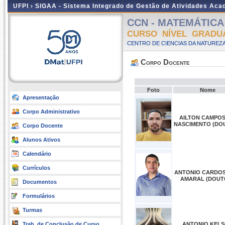
UFPI ›
SIGAA - Sistema Integrado de Gestão de Atividades Ac
CCN - MATEMÁTICA -
CURSO NÍVEL GRADU
CENTRO DE CIENCIAS DA NATUREZA
Corpo Docente
Foto
Nome
Apresentação
Corpo Administrativo
AILTON CAMPOS
NASCIMENTO (DO
Corpo Docente
Alunos Ativos
Calendário
Currículos
ANTONIO CARDO
AMARAL (DOUT
Documentos
Formulários
Turmas
Trab. de Conclusão de Curso
ANTONIO KEL