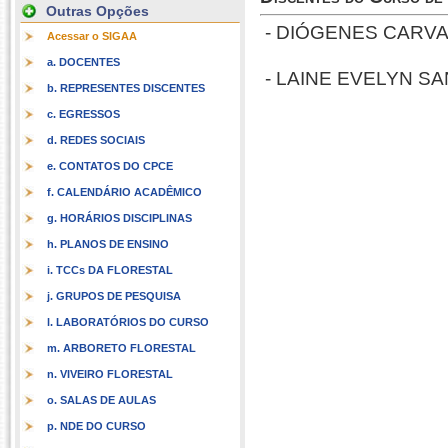
Outras Opções
-
DIÓGENES
CARVA
Acessar o SIGAA
a. DOCENTES
-
LAINE EVELYN SA
b. REPRESENTES DISCENTES
c. EGRESSOS
d. REDES SOCIAIS
e. CONTATOS DO CPCE
f. CALENDÁRIO ACADÊMICO
g. HORÁRIOS DISCIPLINAS
h. PLANOS DE ENSINO
i. TCCs DA FLORESTAL
j. GRUPOS DE PESQUISA
l. LABORATÓRIOS DO CURSO
m. ARBORETO FLORESTAL
n. VIVEIRO FLORESTAL
o. SALAS DE AULAS
p. NDE DO CURSO