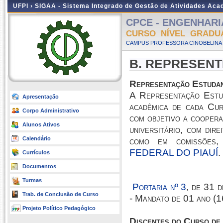
UFPI ›
SIGAA - Sistema Integrado de Gestão de Atividades Ac
CPCE - ENGENHARIA
CURSO NÍVEL GRADU
CAMPUS PROFESSORA CINOBELINA E
B. REPRESENT
Representação Estudan
A Representação Estud
Apresentação
acadêmica de cada Cur
Corpo Administrativo
com objetivo a coopera
Alunos Ativos
universitário, com dir
Calendário
como em comissões
FEDERAL DO PIAUÍ
.
Currículos
Documentos
Turmas
Portaria nº 3
, de 31
Trab. de Conclusão de Curso
- Mandato de 01 ano (
Projeto Político Pedagógico
Discentes do Curso d