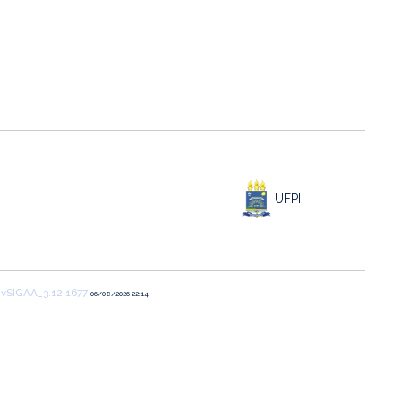
UFPI
1
vSIGAA_3.12.1677
06/08/2026 22:14