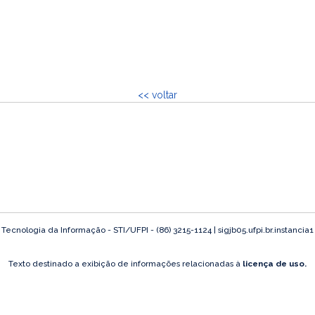
<< voltar
ecnologia da Informação - STI/UFPI - (86) 3215-1124 | sigjb05.ufpi.br.instancia
Texto destinado a exibição de informações relacionadas à
licença de uso.