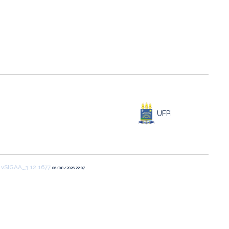
UFPI
1
vSIGAA_3.12.1677
06/08/2026 22:07