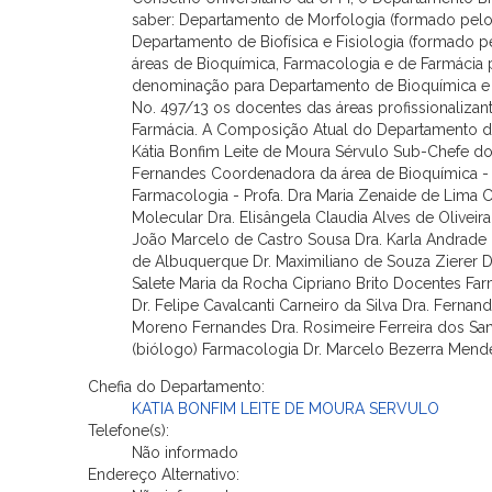
saber: Departamento de Morfologia (formado pelos
Departamento de Biofísica e Fisiologia (formado pe
áreas de Bioquímica, Farmacologia e de Farmác
denominação para Departamento de Bioquímica e F
No. 497/13 os docentes das áreas profissionaliz
Farmácia. A Composição Atual do Departamento de
Kátia Bonfim Leite de Moura Sérvulo Sub-Chefe d
Fernandes Coordenadora da área de Bioquímica - 
Farmacologia - Profa. Dra Maria Zenaide de Lima
Molecular Dra. Elisângela Claudia Alves de Olivei
João Marcelo de Castro Sousa Dra. Karla Andrade Ol
de Albuquerque Dr. Maximiliano de Souza Zierer Dr
Salete Maria da Rocha Cipriano Brito Docentes Fa
Dr. Felipe Cavalcanti Carneiro da Silva Dra. Fern
Moreno Fernandes Dra. Rosimeire Ferreira dos Sa
(biólogo) Farmacologia Dr. Marcelo Bezerra Mende
Chefia do Departamento:
KATIA BONFIM LEITE DE MOURA SERVULO
Telefone(s):
Não informado
Endereço Alternativo: