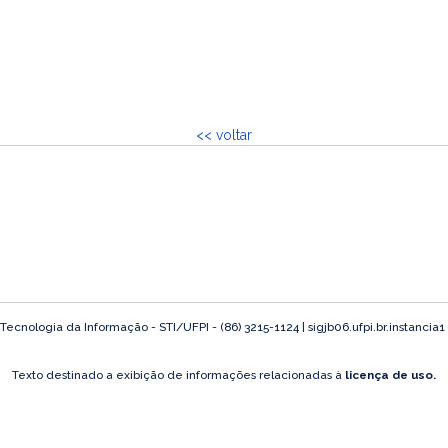
<< voltar
ecnologia da Informação - STI/UFPI - (86) 3215-1124 | sigjb06.ufpi.br.instancia1
Texto destinado a exibição de informações relacionadas à
licença de uso.