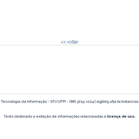
<< voltar
ecnologia da Informação - STI/UFPI - (86) 3215-1124 | sigjb05.ufpi.br.instancia
Texto destinado a exibição de informações relacionadas à
licença de uso.