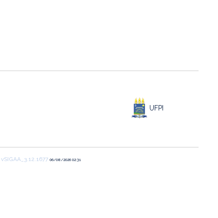
UFPI
1
vSIGAA_3.12.1677
06/08/2026 02:31