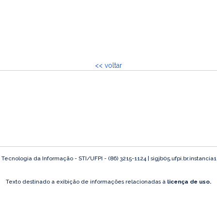
<< voltar
ecnologia da Informação - STI/UFPI - (86) 3215-1124 | sigjb05.ufpi.br.instancia
Texto destinado a exibição de informações relacionadas à
licença de uso.